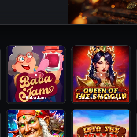
Baba Jam
Queen Of The Shogun