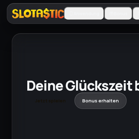
Anwendung
Bonus
Deine Glückszeit 
Jetzt spielen
Bonus erhalten