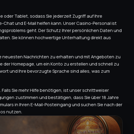
oder Tablet, sodass Sie jederzeit Zugriff auf Ihre
e-Chat und E-Mail helfen kann. Unser Casino-Personal ist
ngsproblems geht. Der Schutz Ihrer persönlichen Daten und
halten. Sie können hochwertige Unterhaltung direkt aus
die neuesten Nachrichten zu erhalten und mit Angeboten zu
 Ecke der Homepage, um ein Konto zu erstellen und schnell zu
swort und Ihre bevorzugte Sprache sind alles, was zum
Falls Sie mehr Hilfe benötigen, ist unser schrittweiser
ngungen zustimmen und bestätigen, dass Sie über 18 Jahre
ormulars in Ihren E-Mail-Posteingang und suchen Sie nach der
nos nutzen.