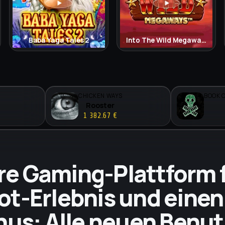
awn
Baba Yaga Tales 2
Into The Wild Megaways
CHICKEN WAYS
BOOK 
Rooster
1 382.67 €
e Gaming-Plattform f
ot-Erlebnis und eine
s: Alle neuen Benutz