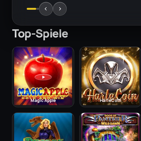
Top-Spiele
Magic Apple
HarleCoin