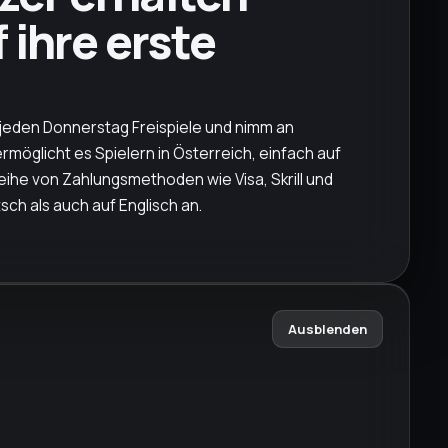
 ihre erste
re jeden Donnerstag Freispiele und nimm an
ermöglicht es Spielern in Österreich, einfach auf
ihe von Zahlungsmethoden wie Visa, Skrill und
ch als auch auf Englisch an.
Ausblenden