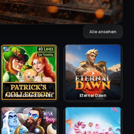
Alle ansehen
Patricks Collection-40E
Eternal Dawn