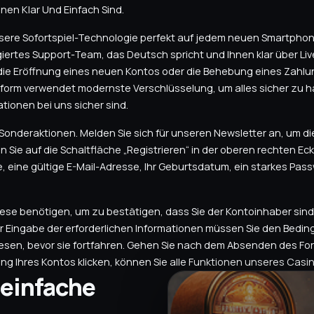
onen Klar Und Einfach Sind.
sere Sofortspiel-Technologie perfekt auf jedem neuen Smartphone 
giertes Support-Team, das Deutsch spricht und Ihnen klar über Liv
die Eröffnung eines neuen Kontos oder die Behebung eines Zahlu
attform verwendet modernste Verschlüsselung, um alles sicher zu 
tionen bei uns sicher sind.
 Sonderaktionen. Melden Sie sich für unseren Newsletter an, um 
cken Sie auf die Schaltfläche „Registrieren“ in der oberen rechten
, eine gültige E-Mail-Adresse, Ihr Geburtsdatum, ein starkes Pas
iese benötigen, um zu bestätigen, dass Sie der Kontoinhaber sind. 
der Eingabe der erforderlichen Informationen müssen Sie den Bedi
g lesen, bevor sie fortfahren. Gehen Sie nach dem Absenden des F
ung Ihres Kontos klicken, können Sie alle Funktionen unseres Casi
 einfache