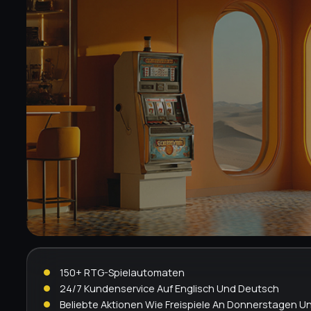
150+ RTG-Spielautomaten
24/7 Kundenservice Auf Englisch Und Deutsch
Beliebte Aktionen Wie Freispiele An Donnerstagen U