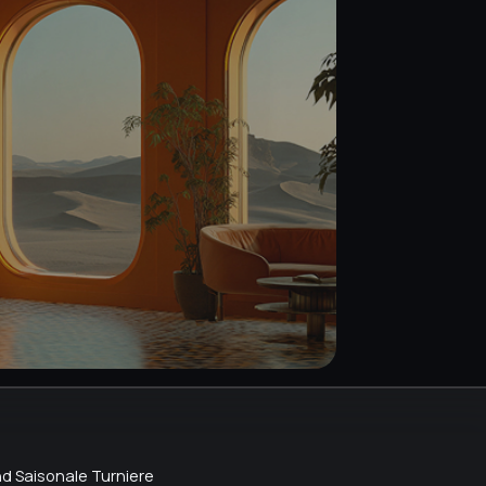
nd Saisonale Turniere