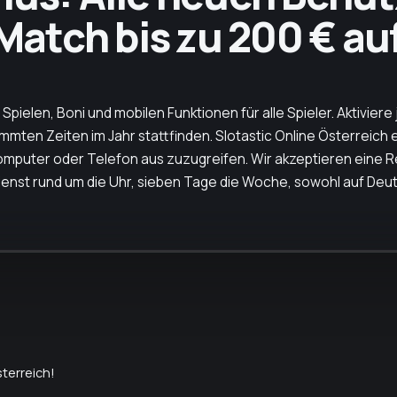
atch bis zu 200 € auf
n Spielen, Boni und mobilen Funktionen für alle Spieler. Aktivie
immten Zeiten im Jahr stattfinden. Slotastic Online Österreich 
omputer oder Telefon aus zuzugreifen. Wir akzeptieren eine Re
enst rund um die Uhr, sieben Tage die Woche, sowohl auf Deuts
sterreich!