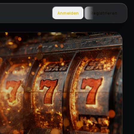
Anmelden
Registrieren