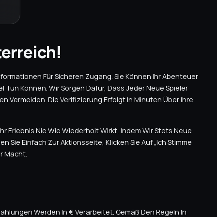
erreich!
nformationen Für Sicheren Zugang. Sie Können Ihr Abenteuer
el Tun Können. Wir Sorgen Dafür, Dass Jeder Neue Spieler
Vermeiden. Die Verifizierung Erfolgt In Minuten Über Ihre
Ihr Erlebnis Nie Wie Wiederholt Wirkt, Indem Wir Stets Neue
 Sie Einfach Zur Aktionsseite, Klicken Sie Auf „Ich Stimme
r Macht.
szahlungen Werden In € Verarbeitet. Gemäß Den Regeln In